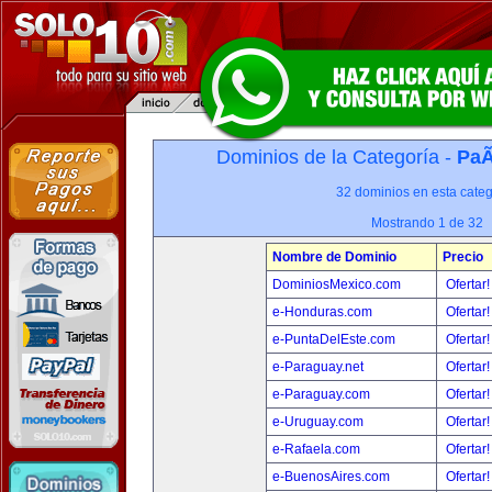
Dominios de la Categoría -
PaÃ
32 dominios en esta categ
Mostrando 1 de 32
Nombre de Dominio
Precio
DominiosMexico.com
Ofertar
e-Honduras.com
Ofertar
e-PuntaDelEste.com
Ofertar
e-Paraguay.net
Ofertar
e-Paraguay.com
Ofertar
e-Uruguay.com
Ofertar
e-Rafaela.com
Ofertar
e-BuenosAires.com
Ofertar