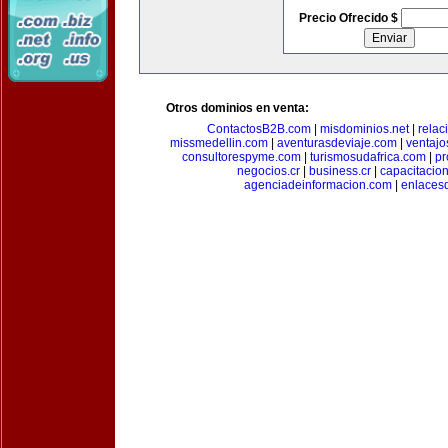
Precio Ofrecido $
Otros dominios en venta:
ContactosB2B.com
|
misdominios.net
|
rela
missmedellin.com
|
aventurasdeviaje.com
|
ventaj
consultorespyme.com
|
turismosudafrica.com
|
pr
negocios.cr
|
business.cr
|
capacitaci
agenciadeinformacion.com
|
enlaces