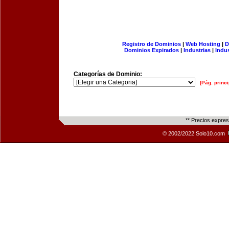
Registro de Dominios
|
Web Hosting
|
D
Dominios Expirados
|
Industrias
|
Indu
Categorías de Dominio:
[Pág. princi
** Precios expre
© 2002/2022 Solo10.com