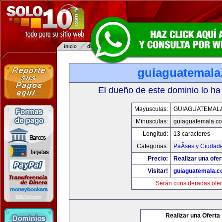
guiaguatemal
El dueño de este dominio lo ha
Mayusculas:
GUIAGUATEMAL
Minusculas:
guiaguatemala.c
Longitud:
13 caracteres
Categorias:
PaÃ­ses y Ciudad
Precio:
Realizar una ofer
Visitar!
guiaguatemala.
Serán consideradas ofer
Realizar una Oferta