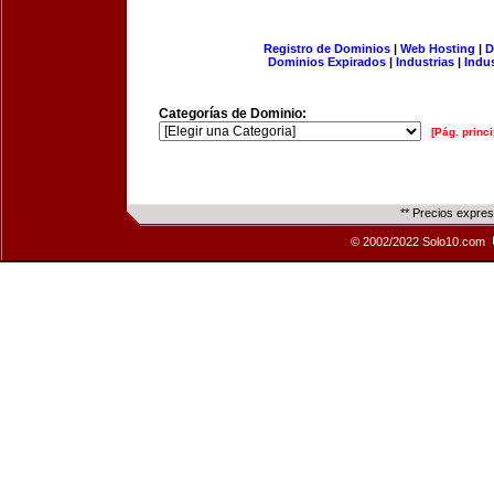
Registro de Dominios
|
Web Hosting
|
D
Dominios Expirados
|
Industrias
|
Indu
Categorías de Dominio:
[Pág. princi
** Precios expre
© 2002/2022 Solo10.com