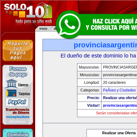
provinciasargent
El dueño de este dominio lo ha
Mayusculas:
PROVINCIASARGE
Minusculas:
provinciasargentina
Longitud:
20 caracteres
Categorias:
PaÃ­ses y Ciudades
Precio:
Realizar una oferta
Visitar!
provinciasargenti
Serán consideradas ofer
Realizar una Oferta