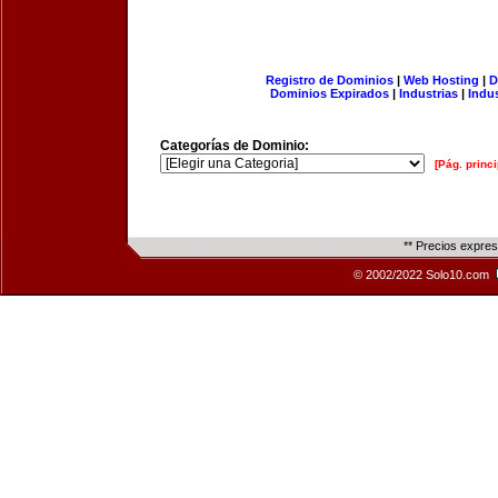
Registro de Dominios
|
Web Hosting
|
D
Dominios Expirados
|
Industrias
|
Indu
Categorías de Dominio:
[Pág. princi
** Precios expre
© 2002/2022 Solo10.com