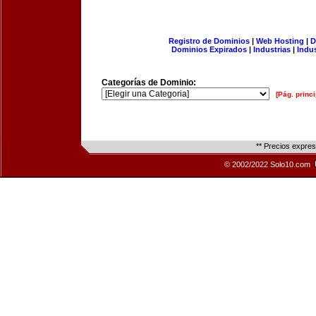
Registro de Dominios
|
Web Hosting
|
D
Dominios Expirados
|
Industrias
|
Indu
Categorías de Dominio:
[Pág. princi
** Precios expre
© 2002/2022 Solo10.com