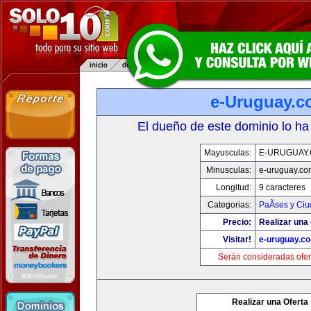
e-Uruguay.
El dueño de este dominio lo ha
Mayusculas:
E-URUGUAY
Minusculas:
e-uruguay.co
Longitud:
9 caracteres
Categorias:
PaÃ­ses y Ci
Precio:
Realizar una 
Visitar!
e-uruguay.c
Serán consideradas ofer
Realizar una Oferta