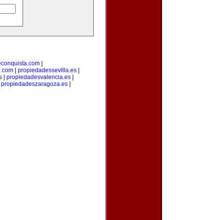
econquista.com
|
o.com
|
propiedadessevilla.es
|
s
|
propiedadesvalencia.es
|
|
propiedadeszaragoza.es
|