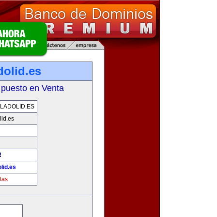
dolid.es
 puesto en Venta
LADOLID.ES
id.es
!
lid.es
tas