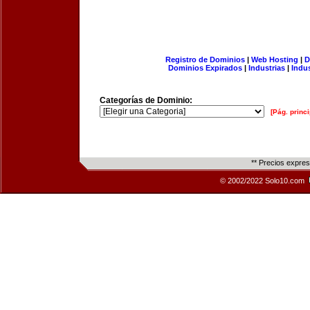
Registro de Dominios
|
Web Hosting
|
D
Dominios Expirados
|
Industrias
|
Indu
Categorías de Dominio:
[Pág. princi
** Precios expre
© 2002/2022 Solo10.com