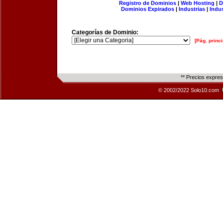
Registro de Dominios
|
Web Hosting
|
D
Dominios Expirados
|
Industrias
|
Indu
Categorías de Dominio:
[Pág. princi
** Precios expre
© 2002/2022 Solo10.com