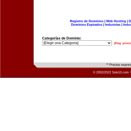
Registro de Dominios
|
Web Hosting
|
D
Dominios Expirados
|
Industrias
|
Indu
Categorías de Dominio:
[Pág. princi
** Precios expre
© 2002/2022 Solo10.com