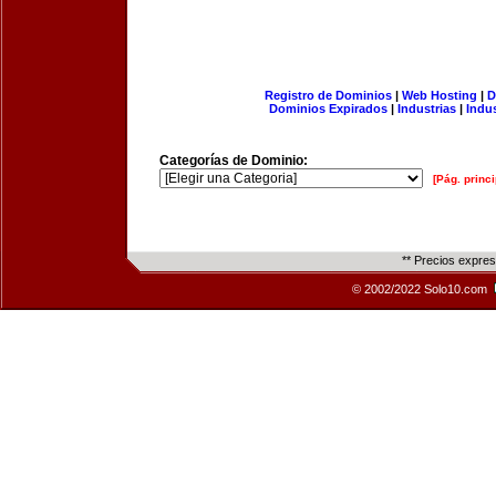
Registro de Dominios
|
Web Hosting
|
D
Dominios Expirados
|
Industrias
|
Indu
Categorías de Dominio:
[Pág. princi
** Precios expre
© 2002/2022 Solo10.com