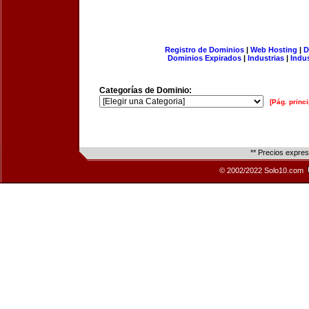
Registro de Dominios
|
Web Hosting
|
D
Dominios Expirados
|
Industrias
|
Indu
Categorías de Dominio:
[Pág. princi
** Precios expre
© 2002/2022 Solo10.com