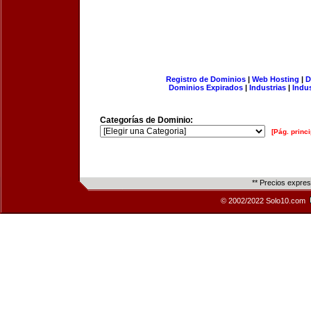
Registro de Dominios
|
Web Hosting
|
D
Dominios Expirados
|
Industrias
|
Indu
Categorías de Dominio:
[Pág. princi
** Precios expre
© 2002/2022 Solo10.com