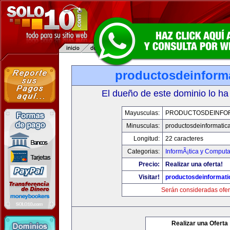
productosdeinform
El dueño de este dominio lo ha
Mayusculas:
PRODUCTOSDEINFO
Minusculas:
productosdeinformatic
Longitud:
22 caracteres
Categorias:
InformÃ¡tica y Comput
Precio:
Realizar una oferta!
Visitar!
productosdeinformat
Serán consideradas ofer
Realizar una Oferta