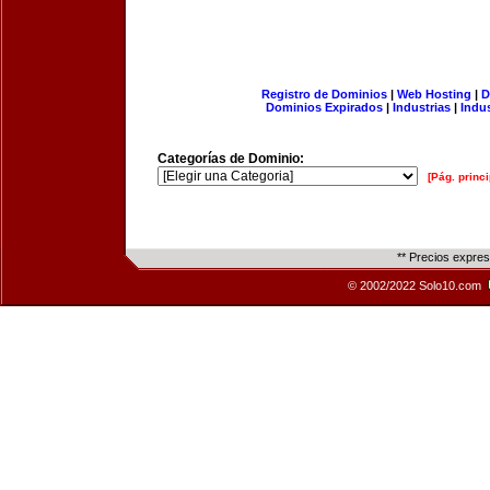
Registro de Dominios
|
Web Hosting
|
D
Dominios Expirados
|
Industrias
|
Indu
Categorías de Dominio:
[Pág. princi
** Precios expre
© 2002/2022 Solo10.com