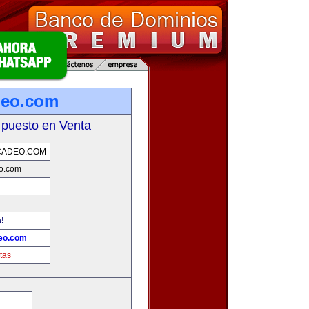
deo.com
 puesto en Venta
CADEO.COM
o.com
a!
eo.com
tas