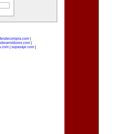
tesdecompra.com
|
ndeservidores.com
|
a.com
|
supasaje.com
|