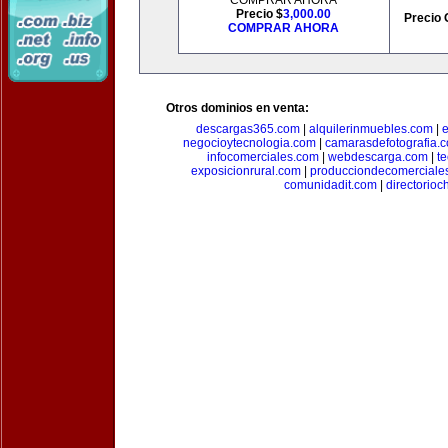
COMPRAR AHORA
Precio $
3,000.00
Precio 
COMPRAR AHORA
Otros dominios en venta:
descargas365.com
|
alquilerinmuebles.com
|
e
negocioytecnologia.com
|
camarasdefotografia.
infocomerciales.com
|
webdescarga.com
|
t
exposicionrural.com
|
producciondecomerciale
comunidadit.com
|
directorioc