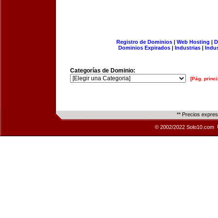
Registro de Dominios
|
Web Hosting
|
D
Dominios Expirados
|
Industrias
|
Indu
Categorías de Dominio:
[Pág. princi
** Precios expre
© 2002/2022 Solo10.com