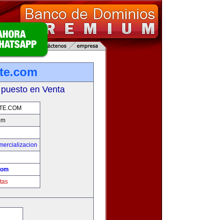
te.com
 puesto en Venta
TE.COM
om
mercializacion
com
tas