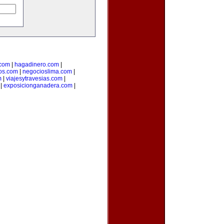
.com
|
hagadinero.com
|
os.com
|
negocioslima.com
|
m
|
viajesytravesias.com
|
|
exposicionganadera.com
|