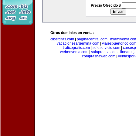
Precio Ofrecido $
Otros dominios en venta:
cibercitas.com
|
paginacentral.com
|
miamiventa.co
vacacionesargentina.com
|
viajespuertorico.co
traficogratis.com
|
soloservicio.com
|
cursosp
webenventa.com
|
salaprensa.com
|
lineamuj
comprasnaweb.com
|
ventaspor