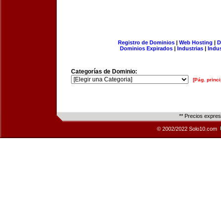
Registro de Dominios
|
Web Hosting
|
D
Dominios Expirados
|
Industrias
|
Indu
Categorías de Dominio:
[Pág. princi
** Precios expre
© 2002/2022 Solo10.com