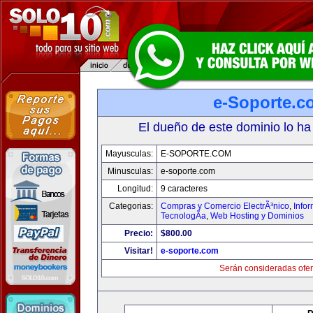
e-Soporte.c
El dueño de este dominio lo ha
Mayusculas:
E-SOPORTE.COM
Minusculas:
e-soporte.com
Longitud:
9 caracteres
Categorias:
Compras y Comercio ElectrÃ³nico
,
Info
TecnologÃ­a
,
Web Hosting y Dominios
Precio:
$800.00
Visitar!
e-soporte.com
Serán consideradas ofer