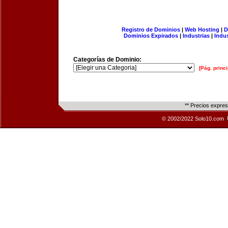
Registro de Dominios
|
Web Hosting
|
D
Dominios Expirados
|
Industrias
|
Indu
Categorías de Dominio:
[Pág. princi
** Precios expre
© 2002/2022 Solo10.com