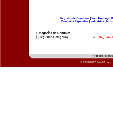
Registro de Dominios
|
Web Hosting
|
D
Dominios Expirados
|
Industrias
|
Indu
Categorías de Dominio:
[Pág. princi
** Precios expre
© 2002/2022 Solo10.com