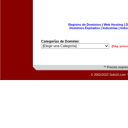
Registro de Dominios
|
Web Hosting
|
D
Dominios Expirados
|
Industrias
|
Indu
Categorías de Dominio:
[Pág. princi
** Precios expre
© 2002/2022 Solo10.com