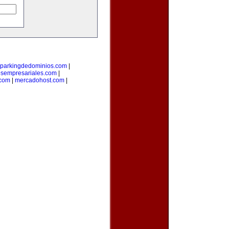
parkingdedominios.com
|
osempresariales.com
|
.com
|
mercadohost.com
|