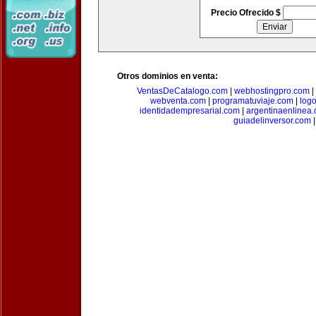
Precio Ofrecido $
Otros dominios en venta:
VentasDeCatalogo.com
|
webhostingpro.com
|
webventa.com
|
programatuviaje.com
|
log
identidadempresarial.com
|
argentinaenlinea
guiadelinversor.com
|