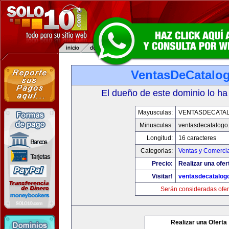
VentasDeCatalo
El dueño de este dominio lo ha
Mayusculas:
VENTASDECATA
Minusculas:
ventasdecatalogo
Longitud:
16 caracteres
Categorias:
Ventas y Comercia
Precio:
Realizar una ofer
Visitar!
ventasdecatalog
Serán consideradas ofer
Realizar una Oferta