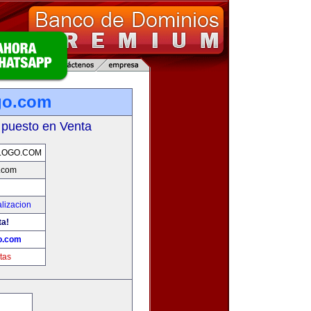
go.com
 puesto en Venta
LOGO.COM
.com
lizacion
ta!
o.com
tas