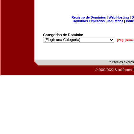
Registro de Dominios
|
Web Hosting
|
D
Dominios Expirados
|
Industrias
|
Indu
Categorías de Dominio:
[Pág. princi
** Precios expre
© 2002/2022 Solo10.com