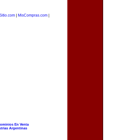
Sitio.com
|
MisCompras.com
|
ominios En Venta
strias Argentinas