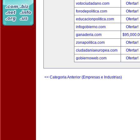
votociudadano.com
Ofertar!
forodepolitica.com
Ofertar!
educacionpolitica.com
Ofertar!
infogobierno.com
Ofertar!
ganaderia.com
$95,000.
zonapolitica.com
Ofertar!
ciudadaniaeuropea.com
Ofertar!
gobiernoweb.com
Ofertar!
<< Categoria Anterior (Empresas e Industrias)