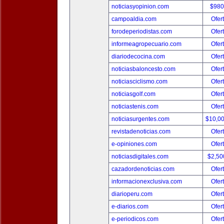
noticiasyopinion.com
$980
campoaldia.com
Ofer
forodeperiodistas.com
Ofer
informeagropecuario.com
Ofer
diariodecocina.com
Ofer
noticiasbaloncesto.com
Ofer
noticiasciclismo.com
Ofer
noticiasgolf.com
Ofer
noticiastenis.com
Ofer
noticiasurgentes.com
$10,0
revistadenoticias.com
Ofer
e-opiniones.com
Ofer
noticiasdigitales.com
$2,50
cazadordenoticias.com
Ofer
informacionexclusiva.com
Ofer
diarioperu.com
Ofer
e-diarios.com
Ofer
e-periodicos.com
Ofer