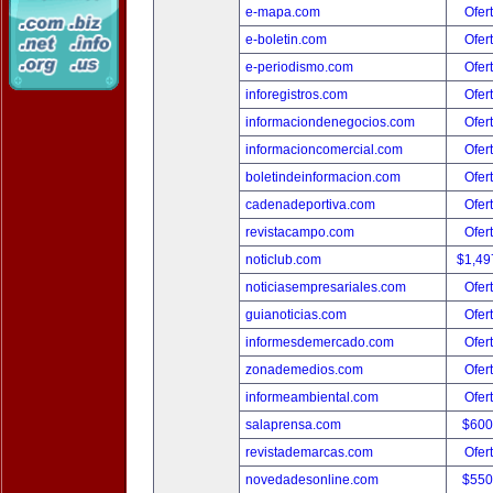
e-mapa.com
Ofer
e-boletin.com
Ofer
e-periodismo.com
Ofer
inforegistros.com
Ofer
informaciondenegocios.com
Ofer
informacioncomercial.com
Ofer
boletindeinformacion.com
Ofer
cadenadeportiva.com
Ofer
revistacampo.com
Ofer
noticlub.com
$1,49
noticiasempresariales.com
Ofer
guianoticias.com
Ofer
informesdemercado.com
Ofer
zonademedios.com
Ofer
informeambiental.com
Ofer
salaprensa.com
$600
revistademarcas.com
Ofer
novedadesonline.com
$550