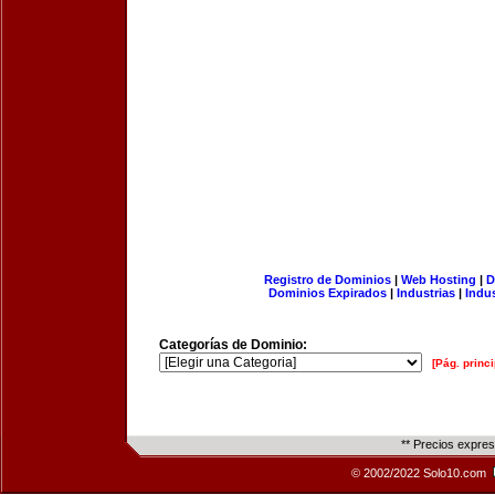
Registro de Dominios
|
Web Hosting
|
D
Dominios Expirados
|
Industrias
|
Indu
Categorías de Dominio:
[Pág. princi
** Precios expre
© 2002/2022 Solo10.com