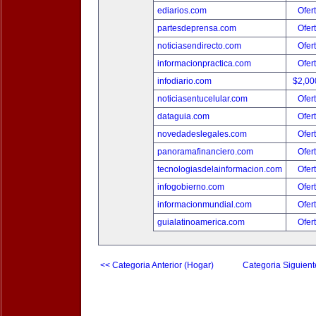
ediarios.com
Ofer
partesdeprensa.com
Ofer
noticiasendirecto.com
Ofer
informacionpractica.com
Ofer
infodiario.com
$2,00
noticiasentucelular.com
Ofer
dataguia.com
Ofer
novedadeslegales.com
Ofer
panoramafinanciero.com
Ofer
tecnologiasdelainformacion.com
Ofer
infogobierno.com
Ofer
informacionmundial.com
Ofer
guialatinoamerica.com
Ofer
<< Categoria Anterior (Hogar)
Categoria Siguient